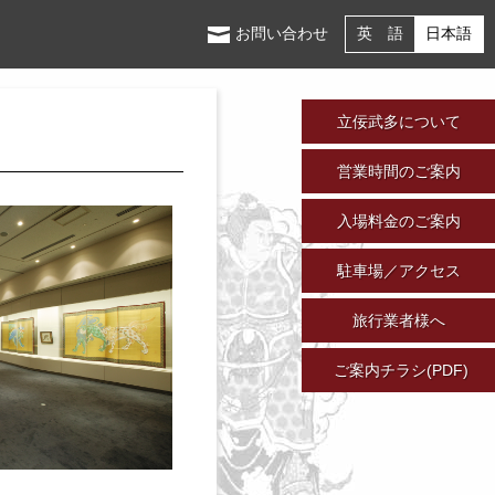
お問い合わせ
英 語
日本語
立佞武多について
営業時間のご案内
入場料金のご案内
駐車場／アクセス
旅行業者様へ
ご案内チラシ(PDF)