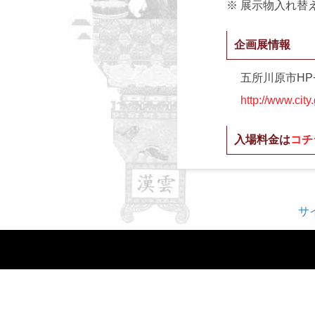
※ 展示物入れ替
企画展情報
五所川原市HP
http://www.cit
入場料金は
コチ
サ