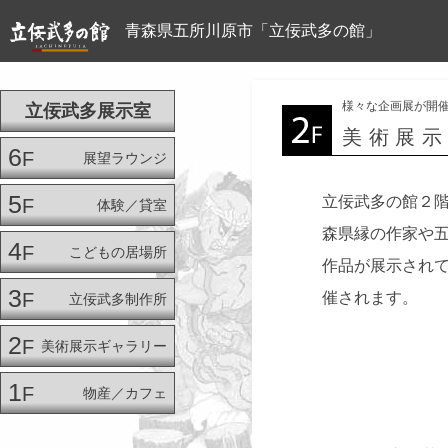
青森県五所川原市「立佞武多の館」
様々な企画展が開
立佞武多展示室
美術展
6
F
展望ラウンジ
5
立佞武多の館２
F
体験／貸室
森県縁の作家や
4
F
こどもの居場所
作品が展示され
3
F
催されます。
立佞武多制作所
2
F
美術展示ギャラリー
1
F
物産／カフェ