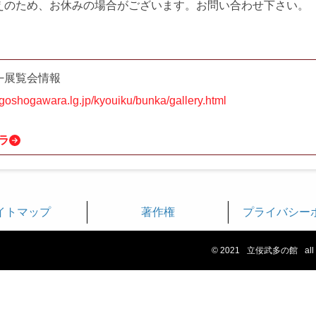
えのため、お休みの場合がございます。お問い合わせ下さい。
−展覧会情報
y.goshogawara.lg.jp/kyouiku/bunka/gallery.html
ラ
イトマップ
著作権
プライバシー
© 2021
立佞武多の館
all