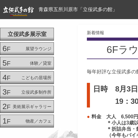
青森県五所川原市「立佞武多の館」
新着情報
立佞武多展示室
6
6Fラ
F
展望ラウンジ
5
F
体験／貸室
毎年好評な立佞武多の
4
F
こどもの居場所
日時 8月3
3
F
立佞武多制作所
19：30～
2
F
美術展示ギャラリー
料金 大人 6,500
1
F
物産／カフェ
＊小人は3歳以上小
＊折詰弁当・飲み
（今年もバイキン