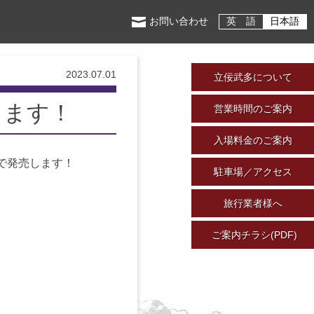
お問い合わせ
英 語
日本語
2023.07.01
立佞武多について
します！
営業時間のご案内
入場料金のご案内
で発売します！
駐車場／アクセス
旅行業者様へ
ご案内チラシ(PDF)