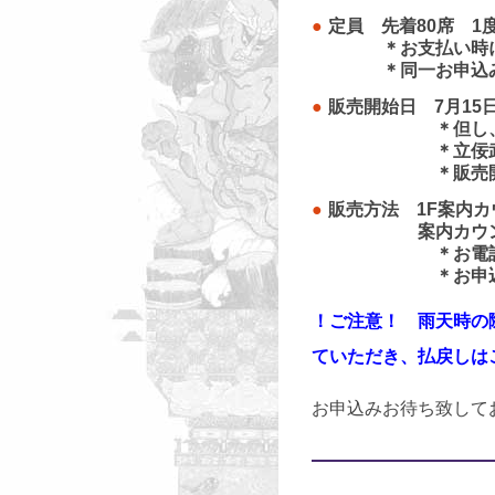
定員 先着80席 1
＊お支払い時にお
＊同一お申込みに
販売開始日 7月15
＊但し、定員に
＊立佞武多の館営
＊販売開始日よ
販売方法 1F案内
案内カウンターに
＊お電話・FAX
＊お申込み後の返
！ご注意！ 雨天時の
ていただき、払戻しは
お申込みお待ち致して