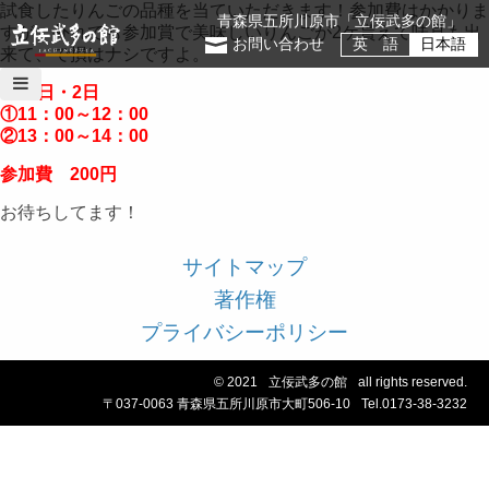
試食したりんごの品種を当ていただきます！参加費はかかりま
青森県五所川原市「立佞武多の館」
すが、外れても参加賞で美味しいりんごが2ケ貰えて味見も出
お問い合わせ
英 語
日本語
来て、で損はナシですよ。
1月1日・2日
①11：00～12：00
②13：00～14：00
参加費 200円
お待ちしてます！
サイトマップ
著作権
プライバシーポリシー
© 2021
立佞武多の館
all rights reserved.
〒037-0063 青森県五所川原市大町506-10
Tel.0173-38-3232