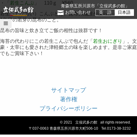
・「
若生こんぶ
」 110ｇ ¥560
青森県五所川原市「立佞武多の館」
お問い合わせ
英 語
日本語
若生（わかおい）こんぶとは、昆布の繊維が柔らかくて薄い、
1年目の若芽の昆布のこと。
昆布の旨味と炊き立てご飯の相性は抜群です！
海苔の代わりにこの若生こんぶで包んだ「
若生おにぎり
」。文
豪・太宰にも愛された津軽郷土の味を楽しめます。是非ご家庭
でもご賞味下さい！
サイトマップ
著作権
プライバシーポリシー
© 2021
立佞武多の館
all rights reserved.
〒037-0063 青森県五所川原市大町506-10
Tel.0173-38-3232